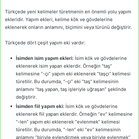
Türkçede yeni kelimeler türetmenin en önemli yolu yapım
ekleridir. Yapım ekleri, kelime kök ve gövdelerine
eklenerek onların anlamını, biçimini veya türünü değiştirir.
Türkçede dört çeşit yapım eki vardır:
İsimden isim yapım ekleri:
İsim kök ve gövdelerine
eklenerek isim yapan eklerdir. Örneğin “taş”
kelimesine “-çı” yapım eki eklenerek “taşçı” kelimesi
türetilir. Bu durumda, “-çı” eki “taş” kelimesinin
anlamını “taş yapan, taş işleriyle uğraşan” şeklinde
değiştirir.
İsimden fiil yapım eki:
İsim kök ve gövdelerine
eklenerek fiil yapan eklerdir. Örneğin “ev” kelimesine
“-len” yapım eki eklenerek “evlenmek” kelimesi
türetilir. Bu durumda, “-len” eki “ev” kelimesinin
anlamını “biriyle evlendirmek veya biriyle evlenmek”