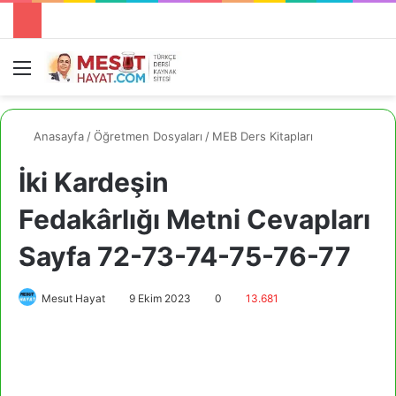
Menü
A
Anasayfa
/
Öğretmen Dosyaları
/
MEB Ders Kitapları
İki Kardeşin
Fedakârlığı Metni Cevapları
Sayfa 72-73-74-75-76-77
Mesut Hayat
9 Ekim 2023
0
13.681