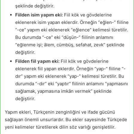
şeklinde değiştirir.
Fiilden isim yapım eki:
Fiil kök ve gövdelerine
eklenerek isim yapan eklerdir. Örneğin “eğlen-” fiiline
“-ce” yapım eki eklenerek “eğlence” kelimesi türetilir.
Bu durumda “-ce” eki “düşün-” fiilinin anlamını
“eğlenme işi; âlem, cümbüş, sefahat, zevk” şeklinde
değiştirir.
Fiilden fiil yapım eki:
Fiil kök ve gövdelerine
eklenerek fiil yapan eklerdir. Örneğin “yap-” fiiline “-
dır” yapım eki eklenerek “yap-” kelimesi türetilir. Bu
durumda “-dır” eki “yaptır” fiilinin anlamını “yapmasını
sağlamak, yapmasına imkân vermek” şeklinde
değiştirir.
Yapım ekleri, Türkçenin zenginliğini ve ifade gücünü
sağlayan önemli unsurlardır. Bu ekler sayesinde Türkçede
yeni kelimeler türetilerek dilin söz varlığı genişletilir.