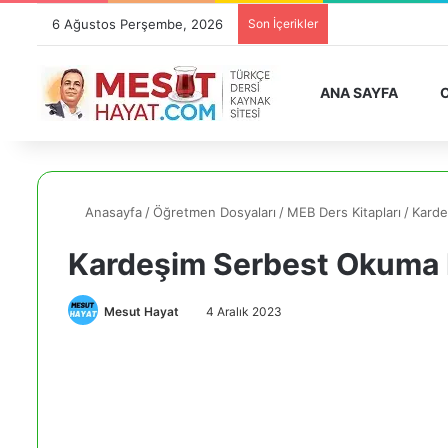
6 Ağustos Perşembe, 2026
Son İçerikler
ANA SAYFA
O
Anasayfa
/
Öğretmen Dosyaları
/
MEB Ders Kitapları
/
Karde
Kardeşim Serbest Okuma M
Mesut Hayat
4 Aralık 2023