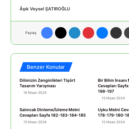
Âşık Veysel ŞATIROĞLU
Facebook
X
LinkedIn
Pinterest
Messenger
E-Posta ile paylaş
Paylaş
Benzer Konular
Dilimizin Zenginlikleri Tişört
Bir Bilim İnsanı
Tasarım Yarışması
Cevapları Sayf
196-197
16 Nisan 2024
15 Nisan 2024
Salıncak Dinleme/İzleme Metni
Uyku Metni Ceva
Cevapları Sayfa 182-183-184-185
178-179-180-1
15 Nisan 2024
15 Nisan 2024