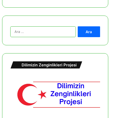
A
r
a
m
a
:
Dilimizin Zenginlikleri Projesi