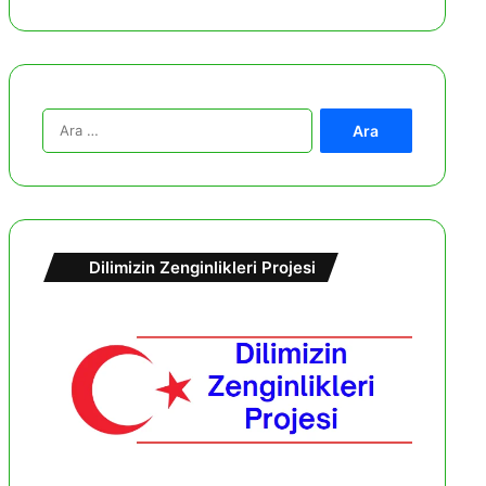
A
r
a
m
a
:
Dilimizin Zenginlikleri Projesi