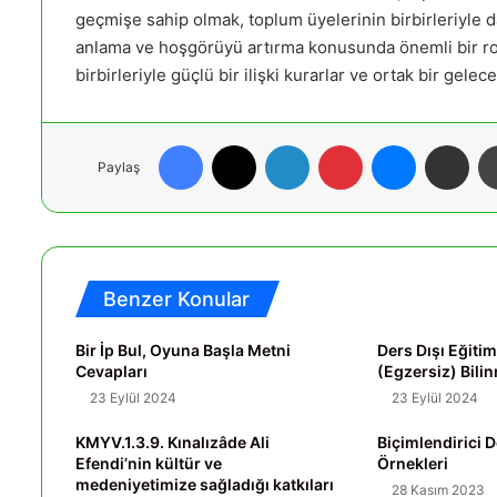
geçmişe sahip olmak, toplum üyelerinin birbirleriyle dah
anlama ve hoşgörüyü artırma konusunda önemli bir rol 
birbirleriyle güçlü bir ilişki kurarlar ve ortak bir gelec
Facebook
X
LinkedIn
Pinterest
Messenger
E-Posta ile paylaş
Paylaş
Benzer Konular
Bir İp Bul, Oyuna Başla Metni
Ders Dışı Eğiti
Cevapları
(Egzersiz) Bili
23 Eylül 2024
23 Eylül 2024
KMYV.1.3.9. Kınalızâde Ali
Biçimlendirici 
Efendi’nin kültür ve
Örnekleri
medeniyetimize sağladığı katkıları
28 Kasım 2023