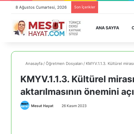
8 Ağustos Cumartesi, 2026
Son İçerikler
ANA SAYFA
O
Anasayfa
/
Öğretmen Dosyaları
/
KMYV.1.1.3. Kültürel mir
KMYV.1.1.3. Kültürel mira
aktarılmasının önemini 
Mesut Hayat
26 Kasım 2023