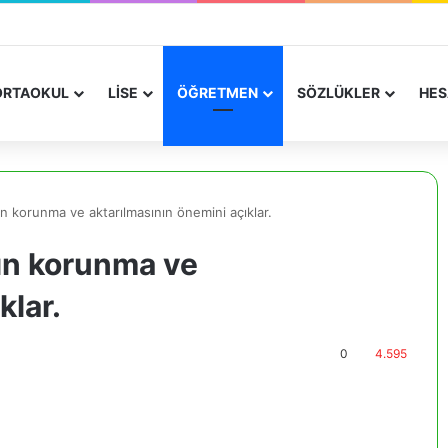
RTAOKUL
LİSE
ÖĞRETMEN
SÖZLÜKLER
HES
asın korunma ve aktarılmasının önemini açıklar.
sın korunma ve
açıklar.
0
4.595