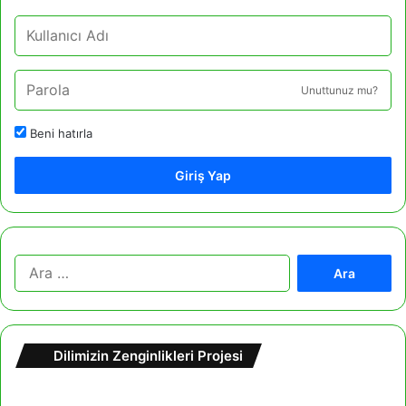
Unuttunuz mu?
Beni hatırla
Giriş Yap
A
r
a
m
a
Dilimizin Zenginlikleri Projesi
: