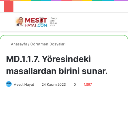
Menü
A
Anasayfa
/
Öğretmen Dosyaları
MD.1.1.7. Yöresindeki
masallardan birini sunar.
Mesut Hayat
24 Kasım 2023
0
1.897