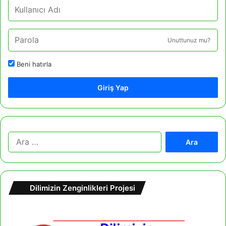
Unuttunuz mu?
Beni hatırla
Giriş Yap
A
r
a
m
a
Dilimizin Zenginlikleri Projesi
: