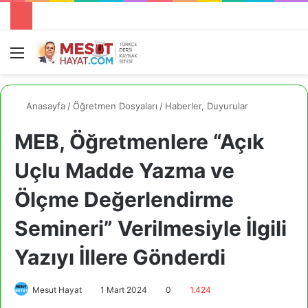
Menü
A
Anasayfa
/
Öğretmen Dosyaları
/
Haberler, Duyurular
MEB, Öğretmenlere “Açık
Uçlu Madde Yazma ve
Ölçme Değerlendirme
Semineri” Verilmesiyle İlgili
Yazıyı İllere Gönderdi
Mesut Hayat
1 Mart 2024
0
1.424