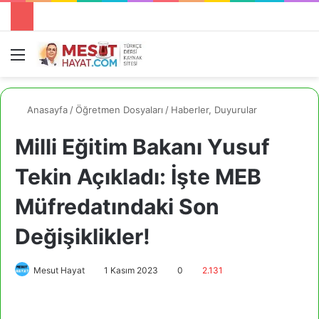
Menü
A
Anasayfa
/
Öğretmen Dosyaları
/
Haberler, Duyurular
Milli Eğitim Bakanı Yusuf
Tekin Açıkladı: İşte MEB
Müfredatındaki Son
Değişiklikler!
Mesut Hayat
1 Kasım 2023
0
2.131