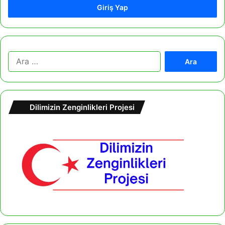
Giriş Yap
A
r
a
m
a
Dilimizin Zenginlikleri Projesi
: