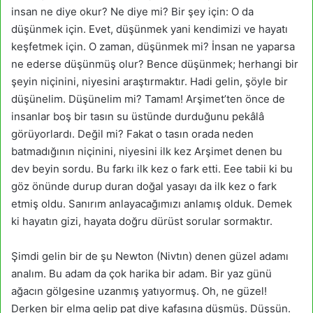
insan ne diye okur? Ne diye mi? Bir şey için: O da
düşünmek için. Evet, düşünmek yani kendimizi ve hayatı
keşfetmek için. O zaman, düşünmek mi? İnsan ne yaparsa
ne ederse düşünmüş olur? Bence düşünmek; herhangi bir
şeyin niçinini, niyesini araştırmaktır. Hadi gelin, şöyle bir
düşünelim. Düşünelim mi? Tamam! Arşimet’ten önce de
insanlar boş bir tasın su üstünde durduğunu pekâlâ
görüyorlardı. Değil mi? Fakat o tasın orada neden
batmadığının niçinini, niyesini ilk kez Arşimet denen bu
dev beyin sordu. Bu farkı ilk kez o fark etti. Eee tabii ki bu
göz önünde durup duran doğal yasayı da ilk kez o fark
etmiş oldu. Sanırım anlayacağımızı anlamış olduk. Demek
ki hayatın gizi, hayata doğru dürüst sorular sormaktır.
Şimdi gelin bir de şu Newton (Nivtın) denen güzel adamı
analım. Bu adam da çok harika bir adam. Bir yaz günü
ağacın gölgesine uzanmış yatıyormuş. Oh, ne güzel!
Derken bir elma gelip pat diye kafasına düşmüş. Düşsün.