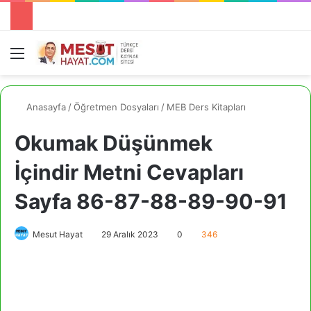
Menü
A
Anasayfa
/
Öğretmen Dosyaları
/
MEB Ders Kitapları
Okumak Düşünmek
İçindir Metni Cevapları
Sayfa 86-87-88-89-90-91
Mesut Hayat
29 Aralık 2023
0
346