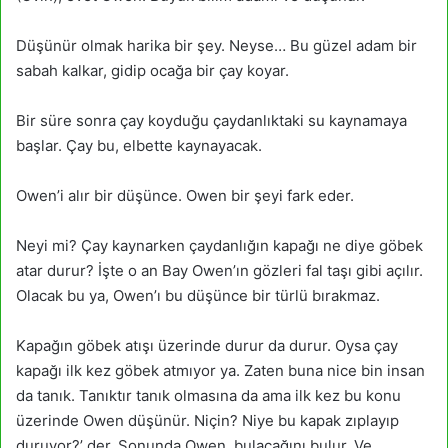
Düşünür olmak harika bir şey. Neyse… Bu güzel adam bir
sabah kalkar, gidip ocağa bir çay koyar.
Bir süre sonra çay koyduğu çaydanlıktaki su kaynamaya
başlar. Çay bu, elbette kaynayacak.
Owen’i alır bir düşünce. Owen bir şeyi fark eder.
Neyi mi? Çay kaynarken çaydanlığın kapağı ne diye göbek
atar durur? İşte o an Bay Owen’ın gözleri fal taşı gibi açılır.
Olacak bu ya, Owen’ı bu düşünce bir türlü bırakmaz.
Kapağın göbek atışı üzerinde durur da durur. Oysa çay
kapağı ilk kez göbek atmıyor ya. Zaten buna nice bin insan
da tanık. Tanıktır tanık olmasına da ama ilk kez bu konu
üzerinde Owen düşünür. Niçin? Niye bu kapak zıplayıp
duruyor?’ der. Sonunda Owen, bulacağını bulur. Ve