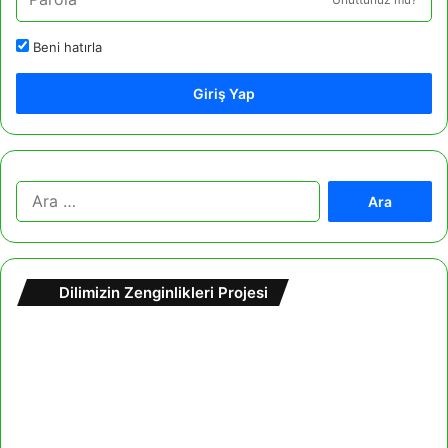
Beni hatırla
Giriş Yap
A
r
a
m
a
Dilimizin Zenginlikleri Projesi
: