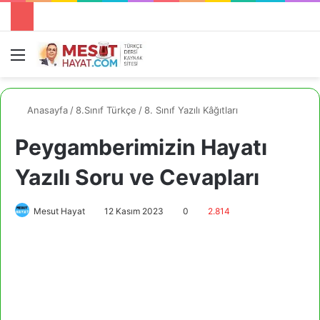
Menü
A
Anasayfa
/
8.Sınıf Türkçe
/
8. Sınıf Yazılı Kâğıtları
Peygamberimizin Hayatı
Yazılı Soru ve Cevapları
Mesut Hayat
12 Kasım 2023
0
2.814