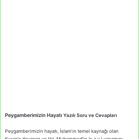
Peygamberimizin Hayatı
Yazılı Soru ve Cevapları
Peygamberimizin hayatı, İslam’ın temel kaynağı olan
Kuran’a dayanan ve Hz. Muhammed’in (s.a.v.) yaşamını