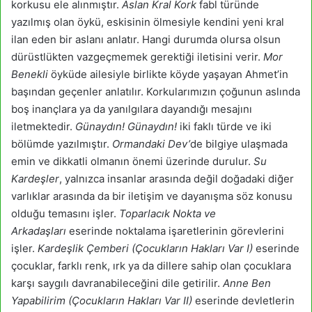
korkusu
ele alınmıştır.
Aslan Kral Kork
fabl türünde
yazılmış olan öykü, eskisinin ölmesiyle kendini yeni kral
ilan eden bir aslanı anlatır. Hangi durumda olursa olsun
dürüstlükten vazgeçmemek gerektiği iletisini verir.
Mor
Benekli
öyküde ailesiyle birlikte köyde yaşayan Ahmet’in
başından geçenler anlatılır. Korkularımızın çoğunun aslında
boş inançlara ya da yanılgılara dayandığı mesajını
iletmektedir.
Günaydın! Günaydın!
iki faklı türde ve iki
bölümde yazılmıştır.
Ormandaki Dev’
de bilgiye ulaşmada
emin ve dikkatli olmanın önemi
üzerinde durulur.
Su
Kardeşler
, yalnızca insanlar arasında değil doğadaki diğer
varlıklar arasında da bir iletişim ve dayanışma söz konusu
olduğu temasını işler.
Toparlacık Nokta ve
Arkadaşları
eserinde noktalama işaretlerinin görevlerini
işler.
Kardeşlik Çemberi (Çocukların Hakları Var I)
eserinde
çocuklar, farklı renk, ırk ya da dillere sahip olan çocuklara
karşı saygılı davranabileceğini dile getirilir.
Anne Ben
Yapabilirim (Çocukların Hakları Var II)
eserinde devletlerin