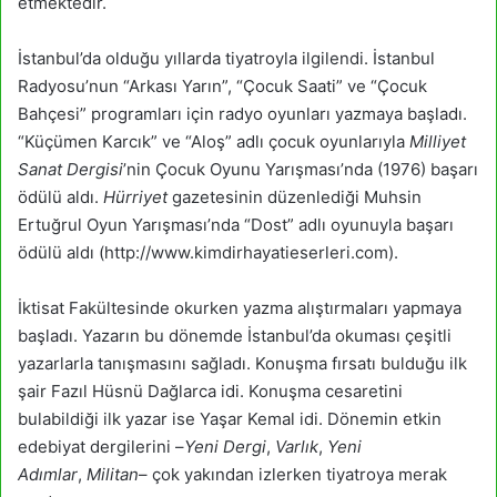
etmektedir.
İstanbul’da olduğu yıllarda tiyatroyla ilgilendi. İstanbul
Radyosu’nun “Arkası Yarın”, “Çocuk Saati” ve “Çocuk
Bahçesi” programları için radyo oyunları yazmaya başladı.
“Küçümen Karcık” ve “Aloş” adlı çocuk oyunlarıyla
Milliyet
Sanat Dergisi
’nin Çocuk Oyunu Yarışması’nda (1976) başarı
ödülü aldı.
Hürriyet
gazetesinin düzenlediği Muhsin
Ertuğrul Oyun Yarışması’nda “Dost” adlı oyunuyla başarı
ödülü aldı (http://www.kimdirhayatieserleri.com).
İktisat Fakültesinde okurken yazma alıştırmaları yapmaya
başladı. Yazarın bu dönemde İstanbul’da okuması çeşitli
yazarlarla tanışmasını sağladı. Konuşma fırsatı bulduğu ilk
şair Fazıl Hüsnü Dağlarca idi. Konuşma cesaretini
bulabildiği ilk yazar ise Yaşar Kemal idi. Dönemin etkin
edebiyat dergilerini –
Yeni Dergi
,
Varlık
,
Yeni
Adımlar
,
Militan
– çok yakından izlerken tiyatroya merak