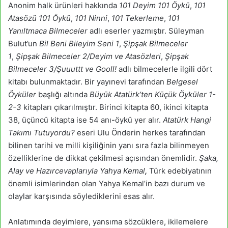
Anonim halk ürünleri hakkında
101 Deyim 101 Öykü
,
101
Atasözü 101 Öykü
,
101 Ninni
,
101 Tekerleme
,
101
Yanıltmaca Bilmeceler
adlı eserler yazmıştır. Süleyman
Bulut’un
Bil Beni Bileyim Seni 1
,
Şipşak Bilmeceler
1
,
Şipşak Bilmeceler 2/Deyim ve Atasözleri
,
Şipşak
Bilmeceler 3/Şuuuttt ve Gooll!
adlı bilmecelerle ilgili dört
kitabı bulunmaktadır. Bir yayınevi tarafından
Belgesel
Öyküler
başlığı altında
Büyük Atatürk’ten Küçük Öyküler 1-
2-3
kitapları çıkarılmıştır. Birinci kitapta 60, ikinci kitapta
38, üçüncü kitapta ise 54 anı-öykü yer alır.
Atatürk Hangi
Takımı Tutuyordu?
eseri Ulu Önderin herkes tarafından
bilinen tarihi ve milli kişiliğinin yanı sıra fazla bilinmeyen
özelliklerine de dikkat çekilmesi açısından önemlidir.
Şaka,
Alay ve Hazırcevaplarıyla Yahya Kemal
,
Türk edebiyatının
önemli isimlerinden olan Yahya Kemal’in bazı durum ve
olaylar karşısında söylediklerini esas alır.
Anlatımında deyimlere, yansıma sözcüklere, ikilemelere