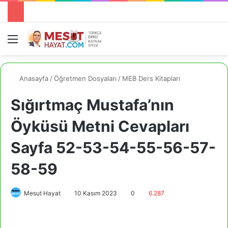
Menü
A
Anasayfa
/
Öğretmen Dosyaları
/
MEB Ders Kitapları
Sığırtmaç Mustafa’nın
Öyküsü Metni Cevapları
Sayfa 52-53-54-55-56-57-
58-59
Mesut Hayat
10 Kasım 2023
0
6.287