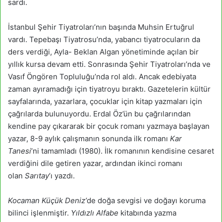
sardı.
İstanbul Şehir Tiyatroları’nın başında Muhsin Ertuğrul
vardı. Tepebaşı Tiyatrosu’nda, yabancı tiyatrocuların da
ders verdiği, Ayla- Beklan Algan yönetiminde açılan bir
yıllık kursa devam etti. Sonrasında Şehir Tiyatroları’nda ve
Vasıf Öngören Topluluğu’nda rol aldı. Ancak edebiyata
zaman ayıramadığı için tiyatroyu bıraktı. Gazetelerin kültür
sayfalarında, yazarlara, çocuklar için kitap yazmaları için
çağrılarda bulunuyordu. Erdal Öz’ün bu çağrılarından
kendine pay çıkararak bir çocuk romanı yazmaya başlayan
yazar, 8-9 aylık çalışmanın sonunda ilk romanı
Kar
Tanesi
’ni tamamladı (1980). İlk romanının kendisine cesaret
verdiğini dile getiren yazar, ardından ikinci romanı
olan
Sarıtay
’ı yazdı.
Kocaman Küçük Deniz’
de doğa sevgisi ve doğayı koruma
bilinci
işlenmiştir.
Yıldızlı Alfabe
kitabında yazma