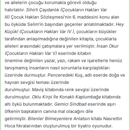
ve ailelerin çocuğu korumakla görevli olduğu
hatırlatılır.
Sihirli Çaydanlık (Çocukların Hakları Var
III)
Çocuk Hakları Sözleşmesi’nin 6. maddesini konu alan
bu öyküde Selim’in başından geçenler anlatılmaktadır.
Hey
Küçük! (Çocukların Hakları Var IV )
, çocukların büyükler
tarafından anlaşılmadığına değinilen kitapta, çocuklarla
aileleri arasındaki çatışmalara yer verilmiştir.
İnsan Okur
(Çocukların Hakları Var V)
eserinde kitabın
önemine
değinilen yazar, yazı, rakam ve işaretlerle henüz
tanışmamış insanların nasıl sorunlarla karşılaştıkları
üzerinde durmuştur.
Penceredeki Kuş
,
adlı eserde doğa ve
hayvan sevgisi
teması üzerinde
durulmuştur.
Maviş
kitabında renk sevgisi üzerinde
durulmuştur.
Oklu Kirpi İle Konaklı Kaplumbağa
kitabında
altı öykü bulunmaktadır.
Gemici Sindbad
eserinde aşırı
öfkenin başkaların canına mal olacağını dile
getirmiştir.
Bilenler Bilmeyenlere Anlatsın
kitabı Nasrettin
Hoca fıkralarından oluşturulmuş bir tiyatro oyunudur.