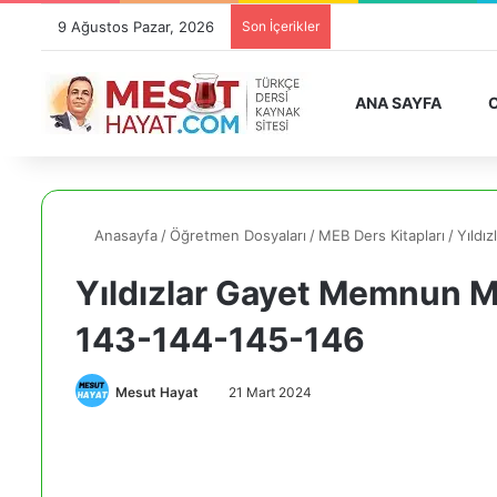
9 Ağustos Pazar, 2026
Son İçerikler
ANA SAYFA
O
Anasayfa
/
Öğretmen Dosyaları
/
MEB Ders Kitapları
/
Yıldı
Yıldızlar Gayet Memnun M
143-144-145-146
Mesut Hayat
21 Mart 2024