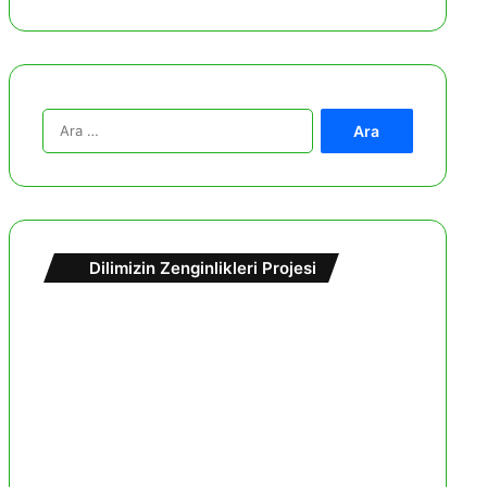
A
r
a
m
a
:
Dilimizin Zenginlikleri Projesi