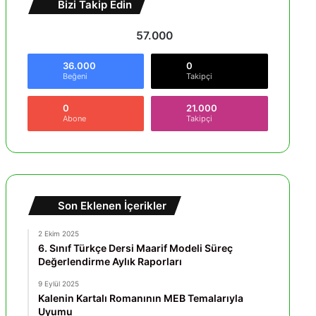
Bizi Takip Edin
57.000
36.000
0
Beğeni
Takipçi
0
21.000
Abone
Takipçi
Son Eklenen İçerikler
2 Ekim 2025
6. Sınıf Türkçe Dersi Maarif Modeli Süreç
Değerlendirme Aylık Raporları
9 Eylül 2025
Kalenin Kartalı Romanının MEB Temalarıyla
Uyumu