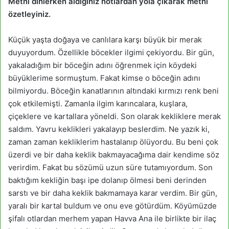
Metni dinlerken aldığınız notlardan yola çıkarak metni
özetleyiniz.
Küçük yaşta doğaya ve canlılara karşı büyük bir merak
duyuyordum. Özellikle böcekler ilgimi çekiyordu. Bir gün,
yakaladığım bir böceğin adını öğrenmek için köydeki
büyüklerime sormuştum. Fakat kimse o böceğin adını
bilmiyordu. Böceğin kanatlarının altındaki kırmızı renk beni
çok etkilemişti. Zamanla ilgim karıncalara, kuşlara,
çiçeklere ve kartallara yöneldi. Son olarak kekliklere merak
saldım. Yavru keklikleri yakalayıp beslerdim. Ne yazık ki,
zaman zaman kekliklerim hastalanıp ölüyordu. Bu beni çok
üzerdi ve bir daha keklik bakmayacağıma dair kendime söz
verirdim. Fakat bu sözümü uzun süre tutamıyordum. Son
baktığım kekliğin başı ipe dolanıp ölmesi beni derinden
sarstı ve bir daha keklik bakmamaya karar verdim. Bir gün,
yaralı bir kartal buldum ve onu eve götürdüm. Köyümüzde
şifalı otlardan merhem yapan Havva Ana ile birlikte bir ilaç