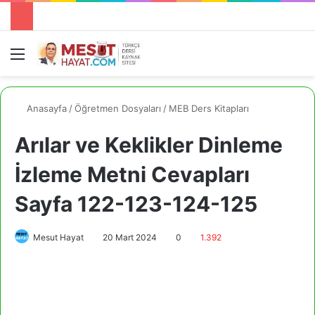
Menü
A
Anasayfa
/
Öğretmen Dosyaları
/
MEB Ders Kitapları
Arılar ve Keklikler Dinleme
İzleme Metni Cevapları
Sayfa 122-123-124-125
Mesut Hayat
20 Mart 2024
0
1.392