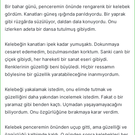
Bir bahar günü, penceremin önünde rengarenk bir kelebek
gördüm. Kanatları güneş ışığında parıldıyordu. Bir yaprak
gibi rüzgârda süzülüyor, daldan dala konuyordu. Onu
izlerken adeta bir dansa tutulmuş gibiydim.
Kelebeğin kanatları ipek kadar yumuşaktı. Dokunmaya
cesaret edemedim, bozulmasından korktum. Sanki canlı bir
çiçek gibiydi, her hareketi bir sanat eseri gibiydi.
Renklerinin güzelliği beni büyüledi. Hiçbir ressamın
böylesine bir güzellik yaratabileceğine inanmıyordum.
Kelebeği yakalamak istedim, onu elimde tutmak ve
güzelliğini daha yakından incelemek istedim. Fakat o bir
yaramaz gibi benden kaçtı. Uçmadan yaşayamayacağını
biliyordum. Onu özgürlüğüne bırakmaya karar verdim.
Kelebek penceremin önünden uçup gitti, ama güzelliği ve
özgürlüğü kalbimde kaldı. O günden sonra kelebekleri her