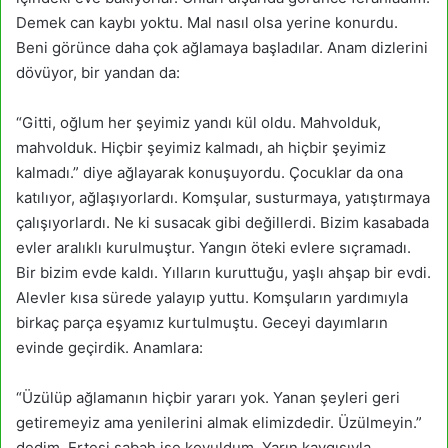
Demek can kaybı yoktu. Mal nasıl olsa yerine konurdu.
Beni görünce daha çok ağlamaya başladılar. Anam dizlerini
dövüyor, bir yandan da:
“Gitti, oğlum her şeyimiz yandı kül oldu. Mahvolduk,
mahvolduk. Hiçbir şeyimiz kalmadı, ah hiçbir şeyimiz
kalmadı.” diye ağlayarak konuşuyordu. Çocuklar da ona
katılıyor, ağlaşıyorlardı. Komşular, susturmaya, yatıştırmaya
çalışıyorlardı. Ne ki susacak gibi değillerdi. Bizim kasabada
evler aralıklı kurulmuştur. Yangın öteki evlere sıçramadı.
Bir bizim evde kaldı. Yılların kuruttuğu, yaşlı ahşap bir evdi.
Alevler kısa sürede yalayıp yuttu. Komşuların yardımıyla
birkaç parça eşyamız kurtulmuştu. Geceyi dayımların
evinde geçirdik. Anamlara:
“Üzülüp ağlamanın hiçbir yararı yok. Yanan şeyleri geri
getiremeyiz ama yenilerini almak elimizdedir. Üzülmeyin.”
dedim. Ertesi sabah işe koyuldum. Yarın kaygısıyla