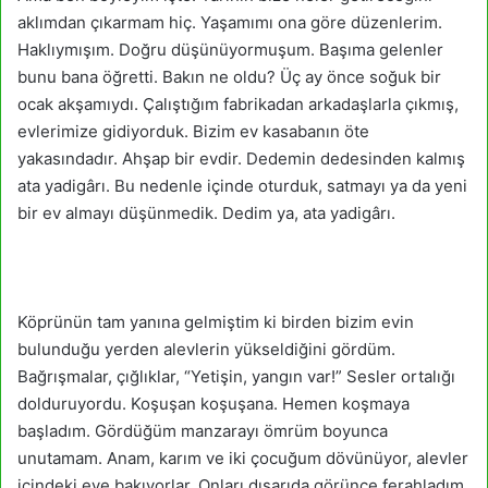
aklımdan çıkarmam hiç. Yaşamımı ona göre düzenlerim.
Haklıymışım. Doğru düşünüyormuşum. Başıma gelenler
bunu bana öğretti. Bakın ne oldu? Üç ay önce soğuk bir
ocak akşamıydı. Çalıştığım fabrikadan arkadaşlarla çıkmış,
evlerimize gidiyorduk. Bizim ev kasabanın öte
yakasındadır. Ahşap bir evdir. Dedemin dedesinden kalmış
ata yadigârı. Bu nedenle içinde oturduk, satmayı ya da yeni
bir ev almayı düşünmedik. Dedim ya, ata yadigârı.
Köprünün tam yanına gelmiştim ki birden bizim evin
bulunduğu yerden alevlerin yükseldiğini gördüm.
Bağrışmalar, çığlıklar, “Yetişin, yangın var!” Sesler ortalığı
dolduruyordu. Koşuşan koşuşana. Hemen koşmaya
başladım. Gördüğüm manzarayı ömrüm boyunca
unutamam. Anam, karım ve iki çocuğum dövünüyor, alevler
içindeki eve bakıyorlar. Onları dışarıda görünce ferahladım.