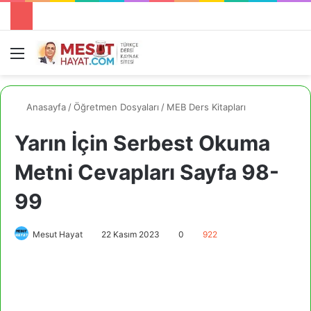
Menü
A
Anasayfa
/
Öğretmen Dosyaları
/
MEB Ders Kitapları
Yarın İçin Serbest Okuma
Metni Cevapları Sayfa 98-
99
Mesut Hayat
22 Kasım 2023
0
922