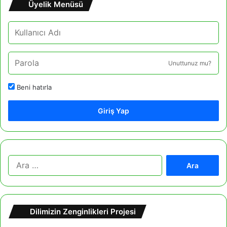
Üyelik Menüsü
Unuttunuz mu?
Beni hatırla
Giriş Yap
A
r
a
m
a
Dilimizin Zenginlikleri Projesi
: