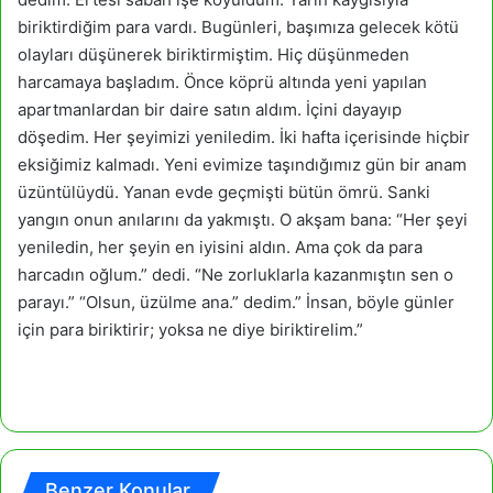
biriktirdiğim para vardı. Bugünleri, başımıza gelecek kötü
olayları düşünerek biriktirmiştim. Hiç düşünmeden
harcamaya başladım. Önce köprü altında yeni yapılan
apartmanlardan bir daire satın aldım. İçini dayayıp
döşedim. Her şeyimizi yeniledim. İki hafta içerisinde hiçbir
eksiğimiz kalmadı. Yeni evimize taşındığımız gün bir anam
üzüntülüydü. Yanan evde geçmişti bütün ömrü. Sanki
yangın onun anılarını da yakmıştı. O akşam bana: “Her şeyi
yeniledin, her şeyin en iyisini aldın. Ama çok da para
harcadın oğlum.” dedi. “Ne zorluklarla kazanmıştın sen o
parayı.” “Olsun, üzülme ana.” dedim.” İnsan, böyle günler
için para biriktirir; yoksa ne diye biriktirelim.”
Benzer Konular